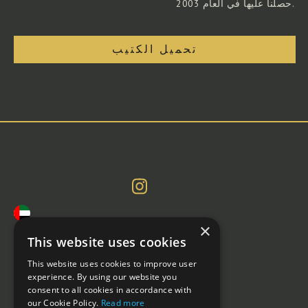
حصلنا عليها في العام 2003.
تحميل الكتيب
×
OCO Global
This website uses cookies
Nadia Smiley
This website uses cookies to improve user
+442890260400
experience. By using our website you
nadia.smiley@ocoglobal.com
consent to all cookies in accordance with
our Cookie Policy.
Read more