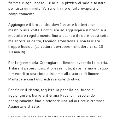
fiamma e aggiungere il riso e un pizzico di sale e tostare
per circa un minuto. Versare il vino e farlo evaporare
completamente.
Aggiungere il brodo, che dovrà essere bollente, un
mestolo alla volta. Continuare ad aggiungere il brodo e a
mescolare regolarmente fino a quando il riso è quasi cotto
ma ancora al dente, facendo attenzione a non lasciare
troppo liquido. (La cottura dovrebbe richiedere circa 18-
20 minuti).
Per la gremolada: Grattugiare il limone, evitando la buccia.
Tritare il peperoncino, il prezzemolo, il rosmarino e l’aglio
e metterli in una ciotola insieme alla scorza di limone.
Mantecare con l’olio extravergine di oliva.
Per finire il risotto, togliere la padella dal fuoco e
aggiungere il burro e il Grana Padano, mescolando
energicamente fino a ottenere una salsa ricca e cremosa.
Aggiustare di sale.
Per servire adagiare il risotto sul fondo di un piatto da