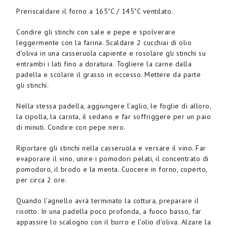
Preriscaldare il forno a 165˚C / 145˚C ventilato.
Condire gli stinchi con sale e pepe e spolverare
leggermente con la farina. Scaldare 2 cucchiai di olio
d’oliva in una casseruola capiente e rosolare gli stinchi su
entrambi i lati fino a doratura. Togliere la carne dalla
padella e scolare il grasso in eccesso. Mettere da parte
gli stinchi.
Nella stessa padella, aggiungere l’aglio, le foglie di alloro,
la cipolla, la carota, il sedano e far soffriggere per un paio
di minuti. Condire con pepe nero.
Riportare gli stinchi nella casseruola e versare il vino. Far
evaporare il vino, unire i pomodori pelati, il concentrato di
pomodoro, il brodo e la menta. Cuocere in forno, coperto,
per circa 2 ore.
Quando l’agnello avrà terminato la cottura, preparare il
risotto. In una padella poco profonda, a fuoco basso, far
appassire lo scalogno con il burro e l’olio d’oliva. Alzare la