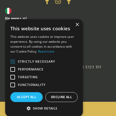
Ne.www.s srl
×
Via Mosè Bianchi, 22 - 20149
This website uses cookies
Milano
This website uses cookies to improve user
02.36538326
experience. By using our website you
redazione@newwws.it
consent to all cookies in accordance with
our Cookie Policy.
Read more
Hyby Cig Cymru (HCC) Meat Promotion Wales
STRICTLY NECESSARY
Ty Rheidol, Parc Merlin, Aberystwyth, Wales, UK SY23 3FF
PERFORMANCE
+44 1970 625 050
TARGETING
info@hccmpw.org.uk
FUNCTIONALITY
© 2026 HCC - Meat Promotion Wales
ACCEPT ALL
DECLINE ALL
SHOW DETAILS
Fanatic