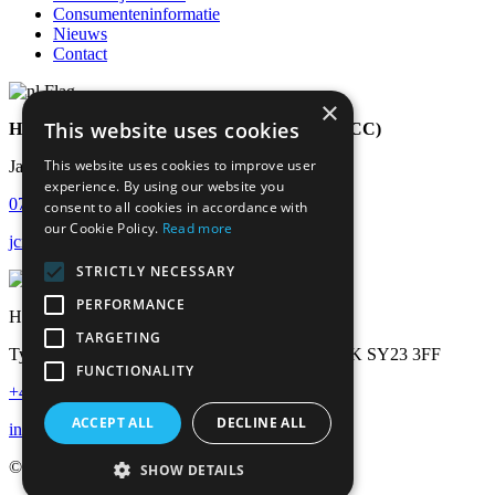
Consumenteninformatie
Nieuws
Contact
×
This website uses cookies
Hybu Cig Cymru - Meat Promotion Wales (HCC)
This website uses cookies to improve user
Jason Craig
experience. By using our website you
07779 320 101
consent to all cookies in accordance with
our Cookie Policy.
Read more
jcraig@hybucig.cymru
STRICTLY NECESSARY
PERFORMANCE
Hyby Cig Cymru (HCC) Meat Promotion Wales
TARGETING
Ty Rheidol, Parc Merlin, Aberystwyth, Wales, UK SY23 3FF
FUNCTIONALITY
+44 1970 625 050
ACCEPT ALL
DECLINE ALL
info@hybucig.cymru
© 2026 HCC - Meat Promotion Wales
SHOW DETAILS