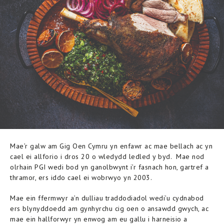
Mae’r galw am Gig Oen Cymru yn enfawr ac mae bellach ac yn
cael ei allforio i dros 20 o wledydd ledled y byd. Mae nod
olrhain PGI wedi bod yn ganolbwynt i’r fasnach hon, gartref a
thramor, ers iddo cael ei wobrwyo yn 2003.
Mae ein ffermwyr a’n dulliau traddodiadol wedi’u cydnabod
ers blynyddoedd am gynhyrchu cig oen o ansawdd gwych, ac
mae ein hallforwyr yn enwog am eu gallu i harneisio a