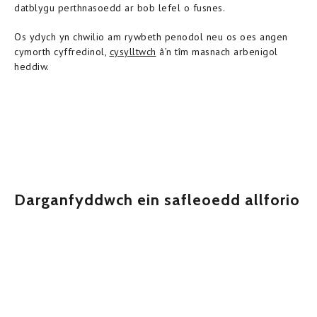
datblygu perthnasoedd ar bob lefel o fusnes.
Os ydych yn chwilio am rywbeth penodol neu os oes angen
cymorth cyffredinol,
cysylltwch
â’n tîm masnach arbenigol
heddiw.
Darganfyddwch ein safleoedd allforio