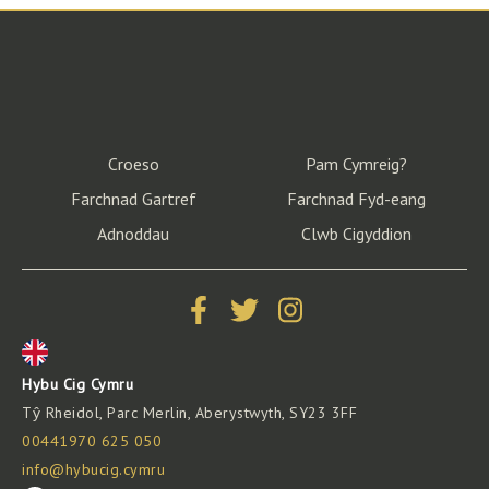
Croeso
Pam Cymreig?
Farchnad Gartref
Farchnad Fyd-eang
Adnoddau
Clwb Cigyddion
Hybu Cig Cymru
Tŷ Rheidol, Parc Merlin, Aberystwyth, SY23 3FF
00441970 625 050
info@hybucig.cymru