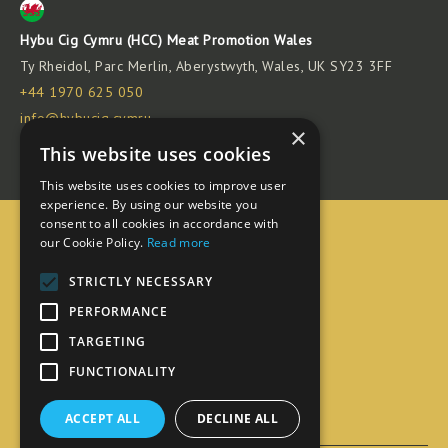
Hybu Cig Cymru (HCC) Meat Promotion Wales
Ty Rheidol, Parc Merlin, Aberystwyth, Wales, UK SY23 3FF
+44 1970 625 050
info@hybucig.cymru
×
© 2026 HCC - Meat Promotion Wales
This website uses cookies
This website uses cookies to improve user
experience. By using our website you
consent to all cookies in accordance with
Adnoddau
our Cookie Policy.
Read more
Clwb Cigyddion
STRICTLY NECESSARY
Croeso i Hybu Cig Cymru
PERFORMANCE
Farchnad Fyd-eang
TARGETING
Farchnad Gartref
FUNCTIONALITY
Gwasanaeth Bwyd
Pam Cymreig?
ACCEPT ALL
DECLINE ALL